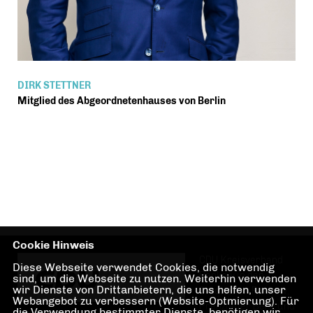
DIRK STETTNER
Mitglied des Abgeordnetenhauses von Berlin
Cookie Hinweis
CDU Kreisverband
Diese Webseite verwendet Cookies, die notwendig
Pankow in den
sind, um die Webseite zu nutzen. Weiterhin verwenden
wir Dienste von Drittanbietern, die uns helfen, unser
Stadtteilen Pankow,
Webangebot zu verbessern (Website-Optmierung). Für
Prenzlauer Berg und
die Verwendung bestimmter Dienste, benötigen wir