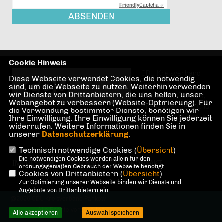
Friendly
Captcha ⇗
ABSENDEN
Cookie Hinweis
CDU Kreisverband
Diese Webseite verwendet Cookies, die notwendig
Pankow in den
sind, um die Webseite zu nutzen. Weiterhin verwenden
wir Dienste von Drittanbietern, die uns helfen, unser
Stadtteilen Pankow,
Webangebot zu verbessern (Website-Optmierung). Für
Prenzlauer Berg und
die Verwendung bestimmter Dienste, benötigen wir
Weißensee in Berlin
Ihre Einwilligung. Ihre Einwilligung können Sie jederzeit
widerrufen. Weitere Informationen finden Sie in
unserer
Datenschutzerklärung
.
Technisch notwendige Cookies (
Übersicht
)
Die notwendigen Cookies werden allein für den
IMPRESSUM
DATENSCHUTZ
KONTAKT
ordnungsgemäßen Gebrauch der Webseite benötigt.
Cookies von Drittanbietern (
Übersicht
)
Zur Optimierung unserer Webseite binden wir Dienste und
Angebote von Drittanbietern ein.
@2026 CDU Kreisverband Pankow
Alle Rechte vorbehalten.
Alle akzeptieren
Auswahl speichern