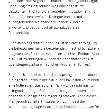
gefordert. Hierzu gehören neben der mehrgeschossigen
Bebauung am Rosenthaler Weg eine abgestufte
Baudichte in Richtung Blankenfelde mit Stadtvillen und
Reihenhäusern sowie ein Kleingartenpark und ein
durchgehendes Waldband am Graben 5 und die
Erweiterung des Landschaftsschutzgebietes
Blankenfelde.
Eine solch begrenzte Bebauung ist der einzige Weg, um
die Belastungen für die bestehende Infrastruktur auf ein
tragbares Maß zu reduzieren“, erklärt Lars Bocian. „Mehr
als 1.700 Wohnungen würden die Kapazitäten vor Ort
übersteigen und zu erheblichen Problemen führen.“
Zugleich kritisiert er, dass die ursprüngliche Idee eines
Kleingarten-Parks in der aktuellen Diskussion kaum noch
eine Rolle spielt. „Ein solcher Park würde nicht nur für
dringend benötigte Grünflächen sorgen, sondern auch
das soziale Gefüge der Umgebung stärken. Wenn dieser
Plan jedoch scheitert, müssen wir zumindest die
Wohnbebauung begrenzen, um die Lebensqualität vor Ort