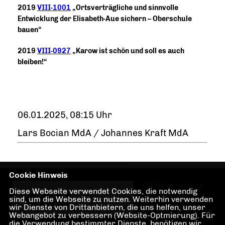
2019
VIII-1001
Ortsverträgliche und sinnvolle
Entwicklung der Elisabeth-Aue sichern – Oberschule
bauen“
2019
VIII-0927
Karow ist schön und soll es auch
bleiben!“
06.01.2025, 08:15 Uhr
Lars Bocian MdA / Johannes Kraft MdA
Cookie Hinweis
CDU Kreisverband
Diese Webseite verwendet Cookies, die notwendig
Pankow in den
sind, um die Webseite zu nutzen. Weiterhin verwenden
wir Dienste von Drittanbietern, die uns helfen, unser
Stadtteilen Pankow,
Webangebot zu verbessern (Website-Optmierung). Für
Prenzlauer Berg und
die Verwendung bestimmter Dienste, benötigen wir