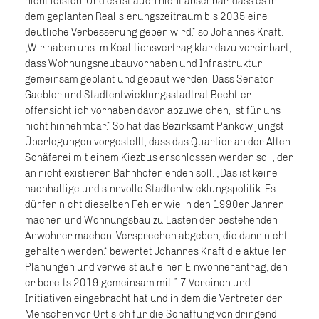
nicht leisten. Und es ist auch nicht absehbar, dass es in
dem geplanten Realisierungszeitraum bis 2035 eine
deutliche Verbesserung geben wird.“ so Johannes Kraft.
Wir haben uns im Koalitionsvertrag klar dazu vereinbart,
dass Wohnungsneubauvorhaben und Infrastruktur
gemeinsam geplant und gebaut werden. Dass Senator
Gaebler und Stadtentwicklungsstadtrat Bechtler
offensichtlich vorhaben davon abzuweichen, ist für uns
nicht hinnehmbar.“ So hat das Bezirksamt Pankow jüngst
Überlegungen vorgestellt, dass das Quartier an der Alten
Schäferei mit einem Kiezbus erschlossen werden soll, der
an nicht existieren Bahnhöfen enden soll. „Das ist keine
nachhaltige und sinnvolle Stadtentwicklungspolitik. Es
dürfen nicht dieselben Fehler wie in den 1990er Jahren
machen und Wohnungsbau zu Lasten der bestehenden
Anwohner machen, Versprechen abgeben, die dann nicht
gehalten werden.“ bewertet Johannes Kraft die aktuellen
Planungen und verweist auf einen Einwohnerantrag, den
er bereits 2019 gemeinsam mit 17 Vereinen und
Initiativen eingebracht hat und in dem die Vertreter der
Menschen vor Ort sich für die Schaffung von dringend