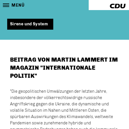
MENÜ
Sirene und System
BEITRAG VON MARTIN LAMMERT IM
MAGAZIN "INTERNATIONALE
POLITIK"
"Die geopolitischen Umwälzungen der letzten Jahre,
insbesondere der völkerrechtswidrige russische
Angriffskrieg gegen die Ukraine, die dynamische und
volatile Situation im Nahen und Mittleren Osten, die
spürbaren Auswirkungen des Klimawandels, weltweite
Pandemien sowie zunehmende hybride und