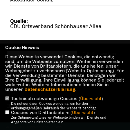
Quelle:
CDU Ortsverband Schönhauser Allee
Cookie Hinweis
CDU Kreisverband
Diese Webseite verwendet Cookies, die notwendig
Pankow in den
sind, um die Webseite zu nutzen. Weiterhin verwenden
wir Dienste von Drittanbietern, die uns helfen, unser
Stadtteilen Pankow,
Webangebot zu verbessern (Website-Optmierung). Für
Prenzlauer Berg und
die Verwendung bestimmter Dienste, benötigen wir
Weißensee in Berlin
Ihre Einwilligung. Ihre Einwilligung können Sie jederzeit
widerrufen. Weitere Informationen finden Sie in
unserer
Datenschutzerklärung
.
Technisch notwendige Cookies (
Übersicht
)
Die notwendigen Cookies werden allein für den
IMPRESSUM
DATENSCHUTZ
KONTAKT
ordnungsgemäßen Gebrauch der Webseite benötigt.
Cookies von Drittanbietern (
Übersicht
)
Zur Optimierung unserer Webseite binden wir Dienste und
Angebote von Drittanbietern ein.
@2026 CDU Kreisverband Pankow