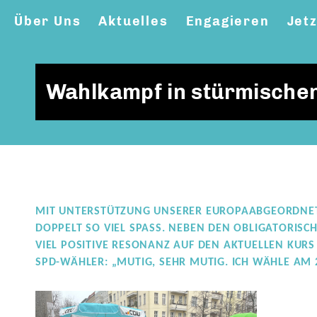
Über Uns
Aktuelles
Engagieren
Jet
Wahlkampf in stürmischen
MIT UNTERSTÜTZUNG UNSERER EUROPAABGEORDNET
DOPPELT SO VIEL SPASS. NEBEN DEN OBLIGATORISC
IEL POSITIVE RESONANZ AUF DEN AKTUELLEN KURS I
PD-WÄHLER: „MUTIG, SEHR MUTIG. ICH WÄHLE AM 2