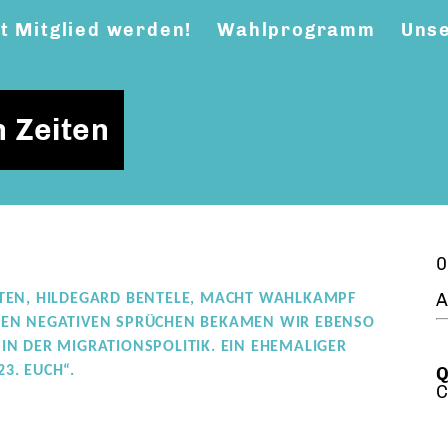
zt Mitglied werden!
Wahlprogramm
Unse
 Zeiten
0
A
EN, HILDEGARD BENTELE, MACHT WAHLKAMPF
HEN NEGATIVEN SPRÜCHEN BEKAMEN WIR EBENSO V
N DER MIGRATIONSPOLITIK. EIN EHEMALIGER S
3. EUCH“.
Q
C