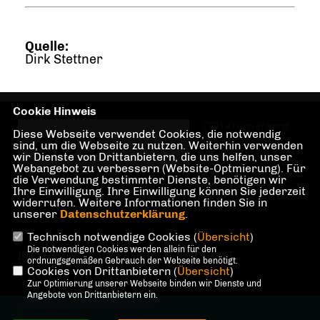
Quelle:
Dirk Stettner
Cookie Hinweis
CDU Kreisverband
Diese Webseite verwendet Cookies, die notwendig
Pankow in den
sind, um die Webseite zu nutzen. Weiterhin verwenden
wir Dienste von Drittanbietern, die uns helfen, unser
Stadtteilen Pankow,
Webangebot zu verbessern (Website-Optmierung). Für
Prenzlauer Berg und
die Verwendung bestimmter Dienste, benötigen wir
Weißensee in Berlin
Ihre Einwilligung. Ihre Einwilligung können Sie jederzeit
widerrufen. Weitere Informationen finden Sie in
unserer
Datenschutzerklärung
.
Technisch notwendige Cookies (
Übersicht
)
Die notwendigen Cookies werden allein für den
IMPRESSUM
DATENSCHUTZ
KONTAKT
ordnungsgemäßen Gebrauch der Webseite benötigt.
Cookies von Drittanbietern (
Übersicht
)
Zur Optimierung unserer Webseite binden wir Dienste und
Angebote von Drittanbietern ein.
@2026 CDU Kreisverband Pankow