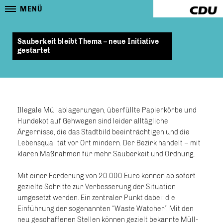
MENÜ
Sauberkeit bleibt Thema – neue Initiative
gestartet
Illegale Müllablagerungen, überfüllte Papierkörbe und
Hundekot auf Gehwegen sind leider alltägliche
Ärgernisse, die das Stadtbild beeinträchtigen und die
Lebensqualität vor Ort mindern. Der Bezirk handelt – mit
klaren Maßnahmen für mehr Sauberkeit und Ordnung.
Mit einer Förderung von 20.000 Euro können ab sofort
gezielte Schritte zur Verbesserung der Situation
umgesetzt werden. Ein zentraler Punkt dabei: die
Einführung der sogenannten “Waste Watcher”. Mit den
neu geschaffenen Stellen können gezielt bekannte Müll-