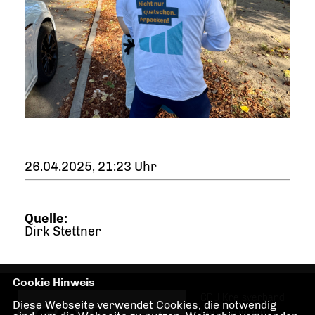
26.04.2025, 21:23 Uhr
Quelle:
Dirk Stettner
Cookie Hinweis
CDU Kreisverband
Diese Webseite verwendet Cookies, die notwendig
Pankow in den