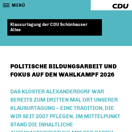
MENÜ
Klausurtagung der CDU Schönhauser
Allee
POLITISCHE BILDUNGSARBEIT UND
FOKUS AUF DEN WAHLKAMPF 2026
DAS KLOSTER ALEXANDERDORF WAR
BEREITS ZUM DRITTEN MAL ORT UNSERER
KLAUSURTAGUNG – EINE TRADITION, DIE
WIR SEIT 2007 PFLEGEN. IM MITTELPUNKT
STAND DIE INHALTLICHE