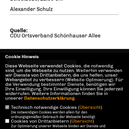
Alexander Schulz
Quelle:
CDU Ortsverband Schönhauser Allee
Cookie Hinweis
CDU Kreisverband
Diese Webseite verwendet Cookies, die notwendig
Pankow in den
sind, um die Webseite zu nutzen. Weiterhin verwenden
wir Dienste von Drittanbietern, die uns helfen, unser
Stadtteilen Pankow,
Webangebot zu verbessern (Website-Optmierung). Für
Prenzlauer Berg und
die Verwendung bestimmter Dienste, benötigen wir
Weißensee in Berlin
Ihre Einwilligung. Ihre Einwilligung können Sie jederzeit
widerrufen. Weitere Informationen finden Sie in
unserer
Datenschutzerklärung
.
Technisch notwendige Cookies (
Übersicht
)
Die notwendigen Cookies werden allein für den
IMPRESSUM
DATENSCHUTZ
KONTAKT
ordnungsgemäßen Gebrauch der Webseite benötigt.
Cookies von Drittanbietern (
Übersicht
)
Zur Optimierung unserer Webseite binden wir Dienste und