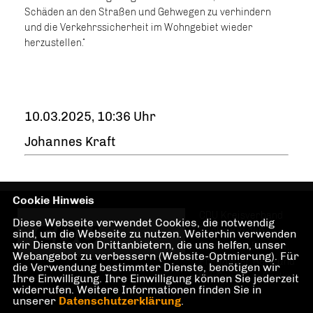
Schäden an den Straßen und Gehwegen zu verhindern
und die Verkehrssicherheit im Wohngebiet wieder
herzustellen.“
10.03.2025, 10:36 Uhr
Johannes Kraft
Cookie Hinweis
CDU Kreisverband
Diese Webseite verwendet Cookies, die notwendig
Pankow in den
sind, um die Webseite zu nutzen. Weiterhin verwenden
wir Dienste von Drittanbietern, die uns helfen, unser
Stadtteilen Pankow,
Webangebot zu verbessern (Website-Optmierung). Für
Prenzlauer Berg und
die Verwendung bestimmter Dienste, benötigen wir
Weißensee in Berlin
Ihre Einwilligung. Ihre Einwilligung können Sie jederzeit
widerrufen. Weitere Informationen finden Sie in
unserer
Datenschutzerklärung
.