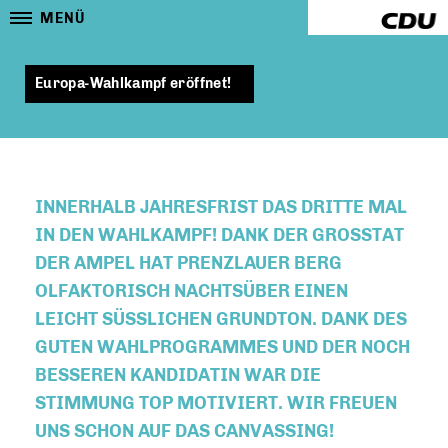
MENÜ
Europa-Wahlkampf eröffnet!
INNERHALB JAHRESFRIST DAS DRITTE MAL
IN DEN WAHLKAMPF! DANK DER GROSSTAT D
ER AMPEL HAT PRENZLAUER BERG O
LFAKTORISCH NACHTSÜBER EINEN L
EICHT SÜSSLICHEN GRUNDTON. DANK DES GU
TEN WAHLPROGRAMMES UND DER NOCH BE
SSEREN KANDIDATIN WAR DIE ST
IMMUNG TOP MOTIVIERT. WIR FREUEN UN
S SCHON AUF DAS CANVASSING!